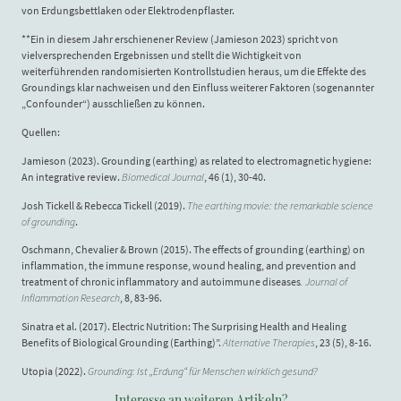
von Erdungsbettlaken oder Elektrodenpflaster.
**Ein in diesem Jahr erschienener Review (Jamieson 2023) spricht von
vielversprechenden Ergebnissen und stellt die Wichtigkeit von
weiterführenden randomisierten Kontrollstudien heraus, um die Effekte des
Groundings klar nachweisen und den Einfluss weiterer Faktoren (sogenannter
„Confounder“) ausschließen zu können.
Quellen:
Jamieson (2023). Grounding (earthing) as related to electromagnetic hygiene:
An integrative review.
Biomedical Journal
, 46 (1), 30-40.
Josh Tickell & Rebecca Tickell (2019).
The earthing movie: the remarkable science
of grounding
.
Oschmann, Chevalier & Brown (2015). The effects of grounding (earthing) on
inflammation, the immune response, wound healing, and prevention and
treatment of chronic inflammatory and autoimmune diseases
. Journal of
Inflammation Research
, 8, 83-96.
Sinatra et al. (2017). Electric Nutrition: The Surprising Health and Healing
Benefits of Biological Grounding (Earthing)”.
Alternative Therapies
, 23 (5), 8-16.
Utopia (2022).
Grounding: Ist „Erdung“ für Menschen wirklich gesund?
Interesse an weiteren Artikeln?