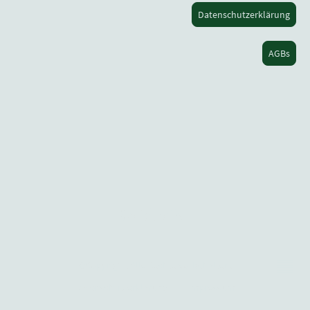
Datenschutzerklärung
AGBs
Waldhafen
©Copyright. Alle Rechte vorbehalten.
Datenschutzerklärung
Impressum